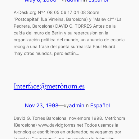
A-Desk.org Nº4 08 05 06 17 04 08 Sobre
“Postcapital” (La Virreina, Barcelona) y “Malévich” (La
Pedrera, Barcelona) DAVID G. TORRES Antes de la
caída del muro de Berlín y su repercusión en la
organización política del mundo, un anuncio de colonia
recogía una frase del poeta surrealista Paul Eluard:
“hay otros mundos, pero están…
Interface@metrònom.es
Nov 23, 1998
—
admin
in
Español
by
David G. Torres Barcelona, noviembre 1998. Metrònom
(Barcelona) www.davidgtorres.net Todos usamos la
tecnología: escribimos en ordenador, navegamos por
la web y “zapeamos” por los canales de televisión.