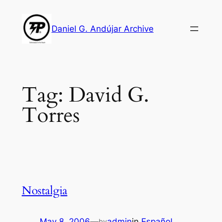
Skip
to
Daniel G. Andújar Archive
content
Tag:
David G.
Torres
Nostalgia
May 8, 2006
—
admin
in
Español
by