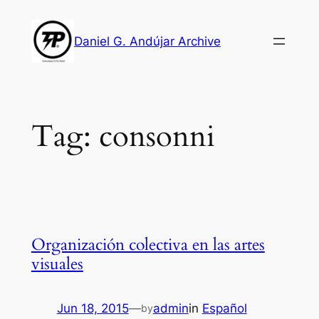
Skip
to
Daniel G. Andújar Archive
content
Tag:
consonni
Organización colectiva en las artes
visuales
Jun 18, 2015
—
admin
in
Español
by