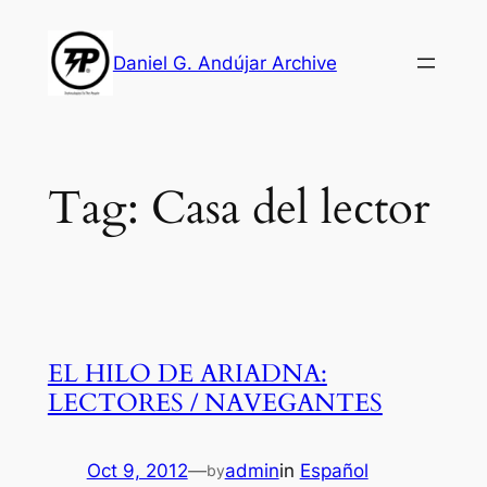
Skip
to
Daniel G. Andújar Archive
content
Tag:
Casa del lector
EL HILO DE ARIADNA:
LECTORES / NAVEGANTES
Oct 9, 2012
—
admin
in
Español
by