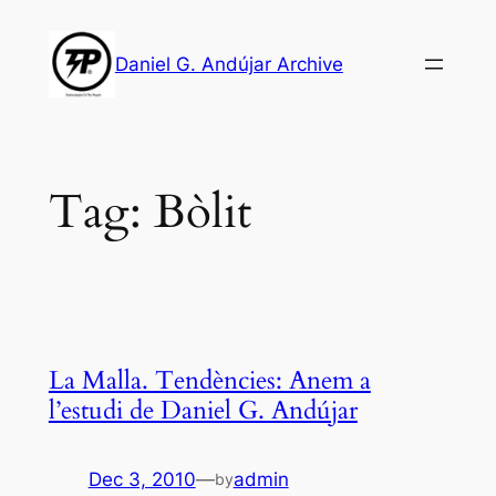
Skip
to
Daniel G. Andújar Archive
content
Tag:
Bòlit
La Malla. Tendències: Anem a
l’estudi de Daniel G. Andújar
Dec 3, 2010
—
admin
by