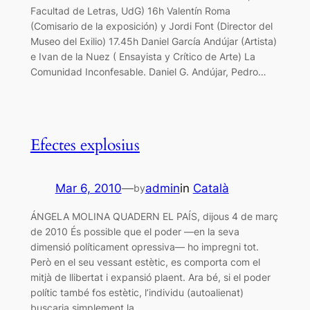
Facultad de Letras, UdG) 16h Valentín Roma
(Comisario de la exposición) y Jordi Font (Director del
Museo del Exilio) 17.45h Daniel García Andújar (Artista)
e Ivan de la Nuez ( Ensayista y Crítico de Arte) La
Comunidad Inconfesable. Daniel G. Andújar, Pedro…
Efectes explosius
Mar 6, 2010
—
admin
in
Català
by
ÁNGELA MOLINA QUADERN EL PAÍS, dijous 4 de març
de 2010 És possible que el poder —en la seva
dimensió políticament opressiva— ho impregni tot.
Però en el seu vessant estètic, es comporta com el
mitjà de llibertat i expansió plaent. Ara bé, si el poder
polític també fos estètic, l’individu (autoalienat)
buscaria simplement la…