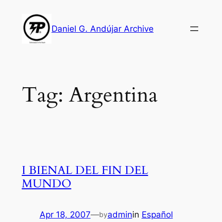
Skip
to
Daniel G. Andújar Archive
content
Tag:
Argentina
I BIENAL DEL FIN DEL
MUNDO
Apr 18, 2007
—
admin
in
Español
by