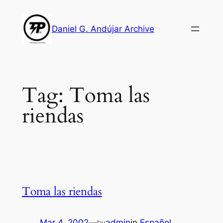
Skip
to
Daniel G. Andújar Archive
content
Tag:
Toma las
riendas
Toma las riendas
Mar 4, 2002
—
admin
in
Español
by