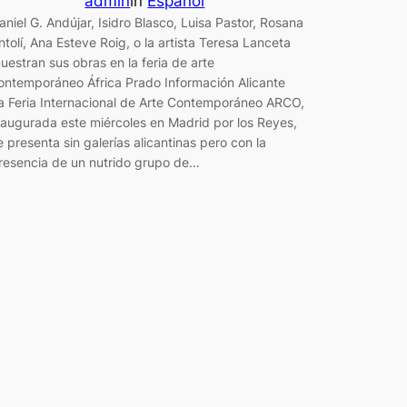
admin
in
Español
aniel G. Andújar, Isidro Blasco, Luisa Pastor, Rosana
ntolí, Ana Esteve Roig, o la artista Teresa Lanceta
uestran sus obras en la feria de arte
ontemporáneo África Prado Información Alicante
a Feria Internacional de Arte Contemporáneo ARCO,
naugurada este miércoles en Madrid por los Reyes,
e presenta sin galerías alicantinas pero con la
resencia de un nutrido grupo de…