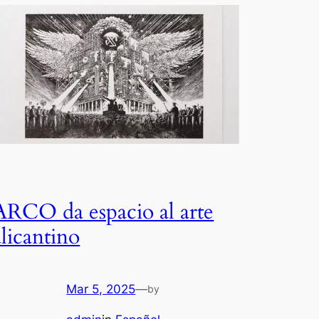
ARCO da espacio al arte
alicantino
Mar 5, 2025
—
by