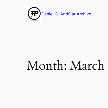
Skip
to
Daniel G. Andújar Archive
content
Month:
March