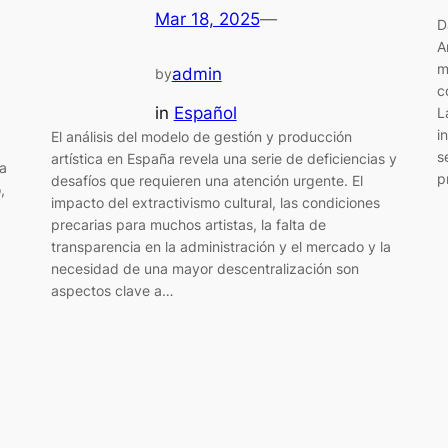
Mar 18, 2025
—
D
A
m
admin
by
c
in
Español
L
i
El análisis del modelo de gestión y producción
s
artística en España revela una serie de deficiencias y
la
p
desafíos que requieren una atención urgente. El
,
impacto del extractivismo cultural, las condiciones
precarias para muchos artistas, la falta de
transparencia en la administración y el mercado y la
necesidad de una mayor descentralización son
aspectos clave a…