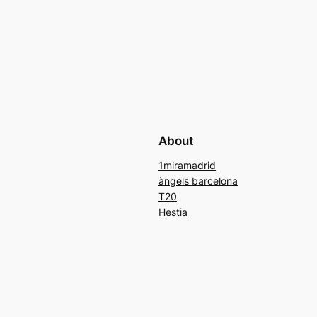
About
1miramadrid
àngels barcelona
T20
Hestia