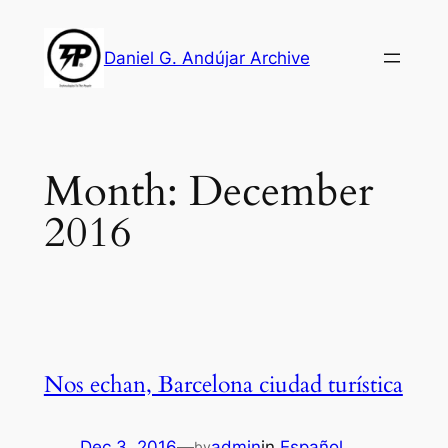
Skip
to
Daniel G. Andújar Archive
content
Month:
December
2016
Nos echan, Barcelona ciudad turística
Dec 3, 2016
—
admin
in
Español
by