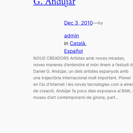
G. Andújar
Dec 3, 2010
—
by
admin
in
Català
, 
Español
NOUS CREADORS Artistes amb noves mirades,
noves maneres d’entendre el món Anem a l’estudi 
Daniel G. Andújar, un dels artistes espanyols amb
una trajectòria internacional molt important. Pioner
en l’ús d’internet i les noves tecnologies com a eine
de creació. Andújar fa pocs dies exposava al Bòlit, 
museu d’art contemporarni de girona, part…