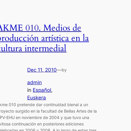
AKME 010. Medios de
producción artística en la
cultura intermedial
Dec 11, 2010
—
by
admin
in
Español
, 
Euskera
kme 010 pretende dar continuidad bienal a un
royecto surgido en la facultad de Bellas Artes de la
PV-EHU en noviembre de 2004 y que tuvo una
xitosa continuación en posteriores ediciones
elebradas en 2006 y 2008. A lo largo de estas tres