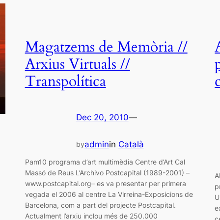
Magatzems de Memòria //
Arxius Virtuals //
Transpolítica
Dec 20, 2010
—
admin
in
Català
by
Pam10 programa d’art multimèdia Centre d’Art Cal
Massó de Reus L’Archivo Postcapital (1989-2001) –
A
www.postcapital.org– es va presentar per primera
p
vegada el 2006 al centre La Virreina-Exposicions de
U
Barcelona, com a part del projecte Postcapital.
e
Actualment l’arxiu inclou més de 250.000
c