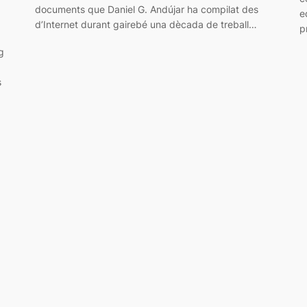
documents que Daniel G. Andújar ha compilat des
e
d’Internet durant gairebé una dècada de treball…
p
g
s