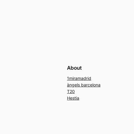
About
1miramadrid
àngels barcelona
T20
Hestia