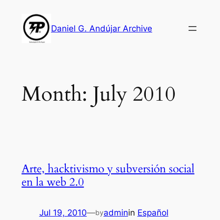
Skip
to
Daniel G. Andújar Archive
content
Month:
July 2010
Arte, hacktivismo y subversión social
en la web 2.0
Jul 19, 2010
—
admin
in
Español
by