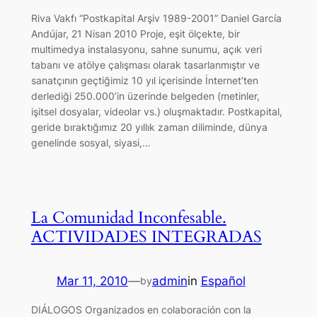
Riva Vakfı “Postkapital Arşiv 1989-2001” Daniel García
Andújar, 21 Nisan 2010 Proje, eşit ölçekte, bir
multimedya instalasyonu, sahne sunumu, açık veri
tabanı ve atölye çalışması olarak tasarlanmıştır ve
sanatçının geçtiğimiz 10 yıl içerisinde İnternet’ten
derlediği 250.000’in üzerinde belgeden (metinler,
işitsel dosyalar, videolar vs.) oluşmaktadır. Postkapital,
geride bıraktığımız 20 yıllık zaman diliminde, dünya
genelinde sosyal, siyasi,…
La Comunidad Inconfesable.
ACTIVIDADES INTEGRADAS
Mar 11, 2010
—
admin
in
Español
by
DIÁLOGOS Organizados en colaboración con la