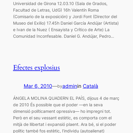
Universidad de Girona 12.03.10 (Sala de Grados,
Facultad de Letras, UdG) 16h Valentín Roma
(Comisario de la exposición) y Jordi Font (Director del
Museo del Exilio) 17.45h Daniel García Andújar (Artista)
e Ivan de la Nuez ( Ensayista y Crítico de Arte) La
Comunidad Inconfesable. Daniel G. Andújar, Pedro…
Efectes explosius
Mar 6, 2010
—
admin
in
Català
by
ÁNGELA MOLINA QUADERN EL PAÍS, dijous 4 de març
de 2010 És possible que el poder —en la seva
dimensió políticament opressiva— ho impregni tot.
Però en el seu vessant estètic, es comporta com el
mitjà de llibertat i expansió plaent. Ara bé, si el poder
polític també fos estètic, l’individu (autoalienat)