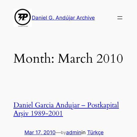
Skip
to
Daniel G. Andújar Archive
content
Month:
March 2010
Daniel Garcia Andujar – Postkapital
Arşiv 1989-2001
Mar 17, 2010
—
admin
in
Türkçe
by