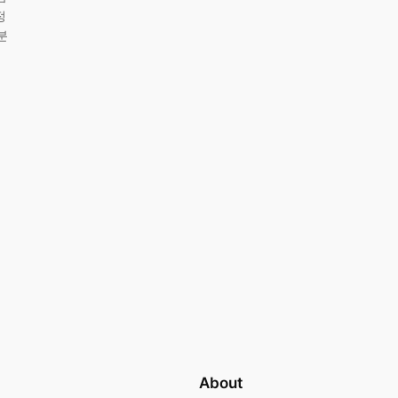
정
분
About