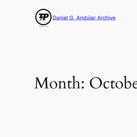
Skip
to
Daniel G. Andújar Archive
content
Month:
Octobe