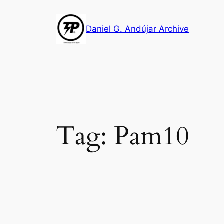
Skip
to
Daniel G. Andújar Archive
content
Tag:
Pam10