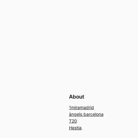
About
1miramadrid
àngels barcelona
T20
Hestia