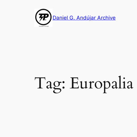
Skip
to
Daniel G. Andújar Archive
content
Tag:
Europalia