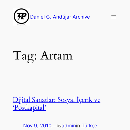
Skip
to
Daniel G. Andújar Archive
content
Tag:
Artam
Dijital Sanatlar: Sosyal İçerik ve
‘Postkapital’
Nov 9, 2010
—
admin
in
Türkçe
by