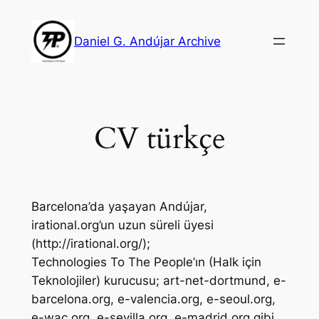
Skip
to
Daniel G. Andújar Archive
content
CV türkçe
Barcelona’da yaşayan Andújar,
irational.org’un uzun süreli üyesi
(http://irational.org/);
Technologies To The People’ın (Halk için
Teknolojiler) kurucusu; art-net-dortmund, e-
barcelona.org, e-valencia.org, e-seoul.org,
e-wac.org, e-sevilla.org, e-madrid.org gibi