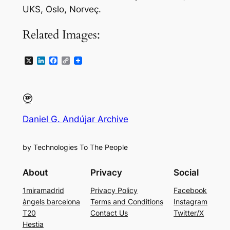
UKS, Oslo, Norveç.
Related Images:
X
LinkedIn
Facebook
Copy
Link
Daniel G. Andújar Archive
by Technologies To The People
About
Privacy
Social
1miramadrid
Privacy Policy
Facebook
àngels barcelona
Terms and Conditions
Instagram
T20
Contact Us
Twitter/X
Hestia