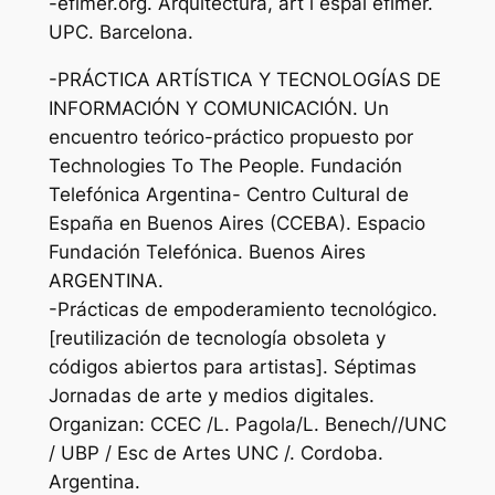
-efimer.org. Arquitectura, art i espai efímer.
UPC. Barcelona.
-PRÁCTICA ARTÍSTICA Y TECNOLOGÍAS DE
INFORMACIÓN Y COMUNICACIÓN. Un
encuentro teórico-práctico propuesto por
Technologies To The People. Fundación
Telefónica Argentina- Centro Cultural de
España en Buenos Aires (CCEBA). Espacio
Fundación Telefónica. Buenos Aires
ARGENTINA.
-Prácticas de empoderamiento tecnológico.
[reutilización de tecnología obsoleta y
códigos abiertos para artistas]. Séptimas
Jornadas de arte y medios digitales.
Organizan: CCEC /L. Pagola/L. Benech//UNC
/ UBP / Esc de Artes UNC /. Cordoba.
Argentina.