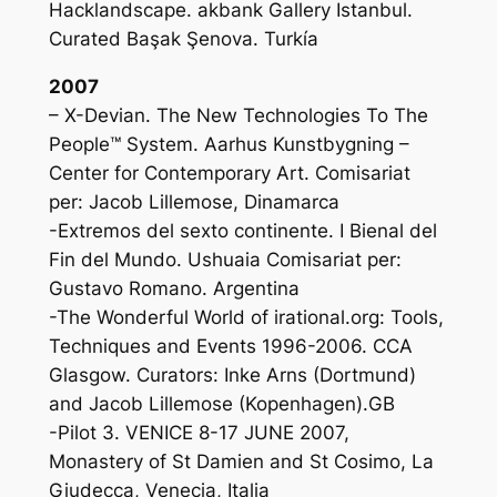
Hacklandscape. akbank Gallery Istanbul.
Curated Başak Şenova. Turkía
2007
– X-Devian. The New Technologies To The
People™ System. Aarhus Kunstbygning –
Center for Contemporary Art. Comisariat
per: Jacob Lillemose, Dinamarca
-Extremos del sexto continente. I Bienal del
Fin del Mundo. Ushuaia Comisariat per:
Gustavo Romano. Argentina
-The Wonderful World of irational.org: Tools,
Techniques and Events 1996-2006. CCA
Glasgow. Curators: Inke Arns (Dortmund)
and Jacob Lillemose (Kopenhagen).GB
-Pilot 3. VENICE 8-17 JUNE 2007,
Monastery of St Damien and St Cosimo, La
Giudecca, Venecia, Italia