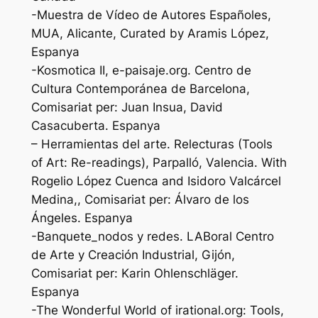
-Muestra de Vídeo de Autores Españoles,
MUA, Alicante, Curated by Aramis López,
Espanya
-Kosmotica II, e-paisaje.org. Centro de
Cultura Contemporánea de Barcelona,
Comisariat per: Juan Insua, David
Casacuberta. Espanya
– Herramientas del arte. Relecturas (Tools
of Art: Re-readings), Parpalló, Valencia. With
Rogelio López Cuenca and Isidoro Valcárcel
Medina,, Comisariat per: Álvaro de los
Ángeles. Espanya
-Banquete_nodos y redes. LABoral Centro
de Arte y Creación Industrial, Gijón,
Comisariat per: Karin Ohlenschläger.
Espanya
-The Wonderful World of irational.org: Tools,