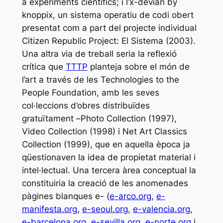
a experiments científics; i l
’x-devian by
knoppix
, un sistema operatiu de codi obert
presentat com a part del projecte individual
Citizen Republic Project: El Sistema
(2003).
Una altra via de treball seria la reflexió
crítica que
TTTP
planteja sobre el món de
l’art a través de les
Technologies
to the
People Foundation
, amb les seves
col·leccions d’obres distribuïdes
gratuïtament –
Photo Collection
(1997),
Video
Collection
(1998) i
Net Art Classics
Collection
(1999), que en aquella època ja
qüestionaven la idea de propietat material i
intel·lectual. Una tercera àrea conceptual la
constituiria la creació de les anomenades
pàgines blanques e- (
e-arco.org
,
e-
manifesta.org
,
e-seoul.org
,
e-valencia.org
,
e-barcelona.org
,
e-sevilla.org
,
e-norte.org
i