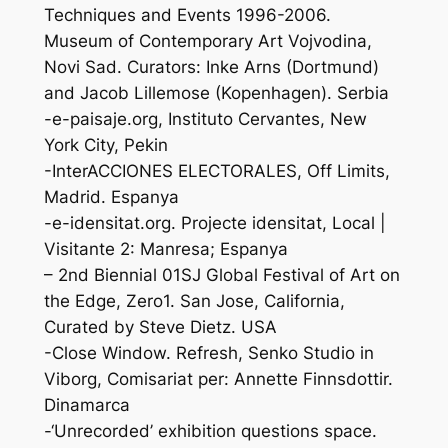
Techniques and Events 1996-2006.
Museum of Contemporary Art Vojvodina,
Novi Sad. Curators: Inke Arns (Dortmund)
and Jacob Lillemose (Kopenhagen). Serbia
-e-paisaje.org, Instituto Cervantes, New
York City, Pekin
-InterACCIONES ELECTORALES, Off Limits,
Madrid. Espanya
-e-idensitat.org. Projecte idensitat, Local |
Visitante 2: Manresa; Espanya
– 2nd Biennial 01SJ Global Festival of Art on
the Edge, Zero1. San Jose, California,
Curated by Steve Dietz. USA
-Close Window. Refresh, Senko Studio in
Viborg, Comisariat per: Annette Finnsdottir.
Dinamarca
-‘Unrecorded’ exhibition questions space.